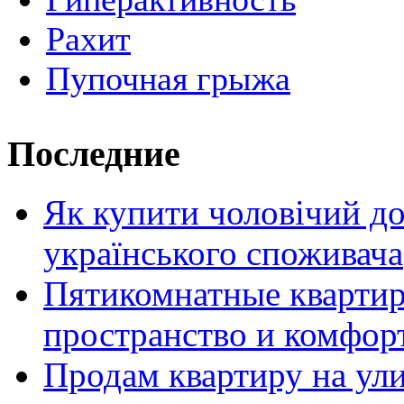
Рахит
Пупочная грыжа
Последние
Як купити чоловічий до
українського споживача
Пятикомнатные кварти
пространство и комфор
Продам квартиру на ул