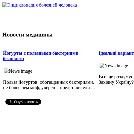
Новости медицины
Йогурты с полезными бактериями
Ідеальні варіан
бесполезн
Все ще роздумує,
Польза йогуртов, обогащенных бактериями,
Західну Україну? 
не более чем миф, уверены представители ...