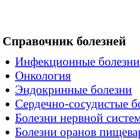
Справочник болезней
Инфекционные болезни
Онкология
Эндокринные болезни
Сердечно-сосудистые б
Болезни нервной систе
Болезни оранов пищева