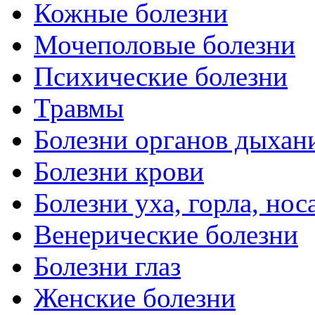
Кожные болезни
Мочеполовые болезни
Психические болезни
Травмы
Болезни органов дыхан
Болезни крови
Болезни уха, горла, нос
Венерические болезни
Болезни глаз
Женские болезни