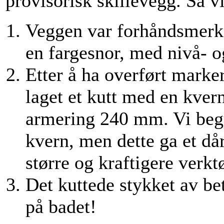
provisorisk skillevegg. Så v
Veggen var forhåndsmerk
en fargesnor, med nivå- o
Etter å ha overført marker
laget et kutt med en kve
armering 240 mm. Vi begy
kvern, men dette ga et dår
større og kraftigere verkt
Det kuttede stykket av be
på badet!