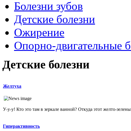
Болезни зубов
Детские болезни
Ожирение
Опopно-двигательные б
Детские болезни
Желтуха
У-у-у! Кто это там в зеркале ванной? Откуда этот желто-зеленый
Гиперактивность