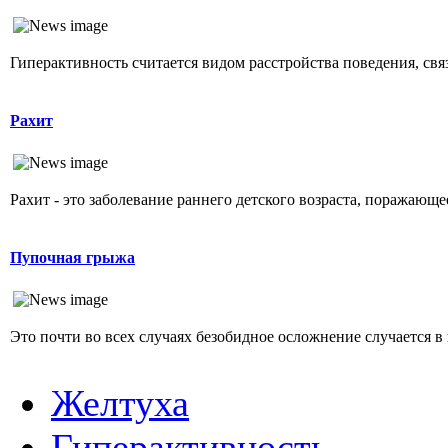
Гиперактивность считается видом расстройства поведения, свя
Рахит
Рахит - это заболевание раннего детского возраста, поражающ
Пупочная грыжа
Это почти во всех случаях безобидное осложнение случается в 
Желтуха
Гиперактивность