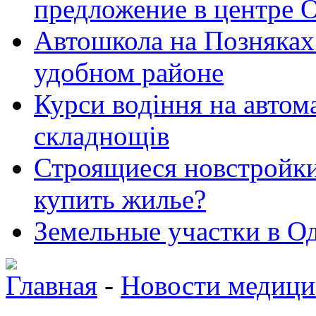
предложение в центре 
Автошкола на Позняках 
удобном районе
Курси водіння на автома
складнощів
Строящиеся новстройки 
купить жилье?
Земельные участки в Од
Главная
-
Новости медиц