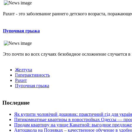
Рахит - это заболевание раннего детского возраста, поражающ
Пупочная грыжа
Это почти во всех случаях безобидное осложнение случается в 
Желтуха
Гиперактивность
Рахит
Пупочная грыжа
Последние
Як купити чоловічий дощовик: практичний гід для украї
Пятикомнатные квартиры в новостройках Одессы — прос
Продам квартиру на улице Канатной: выгодное предложе
Автошкола на Позняках – качественное обучение в удобн