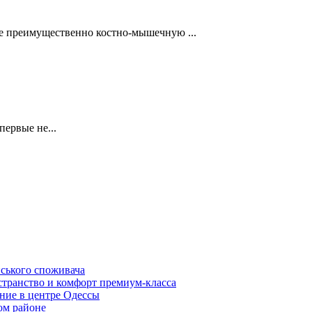
ее преимущественно костно-мышечную ...
первые не...
нського споживача
транство и комфорт премиум-класса
ние в центре Одессы
ом районе