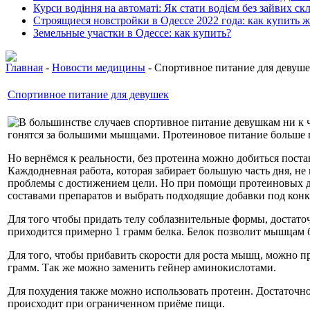
Курси водіння на автоматі: Як стати водієм без зайвих ск
Строящиеся новстройки в Одессе 2022 года: как купить 
Земельные участки в Одессе: как купить?
Главная
-
Новости медицины
- Спортивное питание для девуш
Спортивное питание для девушек
В большинстве случаев спортивное питание девушкам ни к че
гонятся за большими мышцами. Протеиновое питание больше по
Но вернёмся к реальности, без протеина можно добиться постав
Каждодневная работа, которая забирает большую часть дня, не
проблемы с достижением цели. Но при помощи протеиновых до
составами препаратов и выбрать подходящие добавки под конк
Для того чтобы придать телу соблазнительные формы, достаточ
приходится примерно 1 грамм белка. Белок позволит мышцам б
Для того, чтобы прибавить скорости для роста мышц, можно пр
грамм. Так же можно заменить гейнер аминокислотами.
Для похудения также можно использовать протеин. Достаточно
происходит при ограниченном приёме пищи.