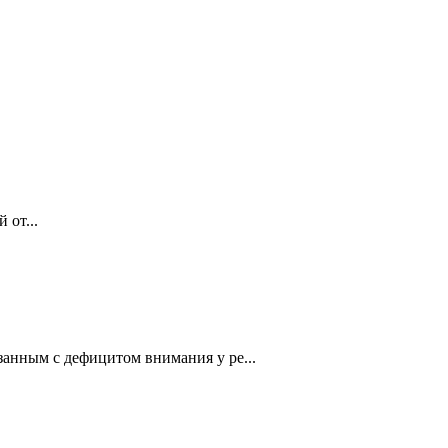
 от...
занным с дефицитом внимания у ре...