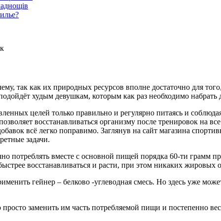
ладнощів
жилье?
ек
му, так как их природных ресурсов вполне достаточно для того,
дойдёт худым девушкам, которым как раз необходимо набрать до
ленных целей только правильно и регулярно питаясь и соблюдая 
 позволяет восстанавливаться организму после тренировок на вс
бавок всё легко поправимо. Заглянув на сайт магазина спорти
ретные задачи.
но потреблять вместе с основной пищей порядка 60-ти грамм прот
ыстрее восстанавливаться и расти, при этом никаких жировых 
именить гейнер – белково -углеводная смесь. Но здесь уже мож
 просто заменить им часть потребляемой пищи и постепенно вес