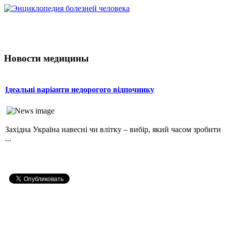
Новости медицины
Ідеальні варіанти недорогого відпочинку
Західна Україна навесні чи влітку – вибір, який часом зробити
...