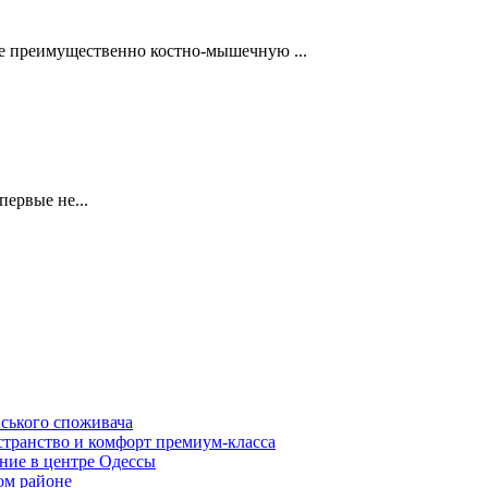
ее преимущественно костно-мышечную ...
первые не...
нського споживача
транство и комфорт премиум-класса
ние в центре Одессы
ом районе