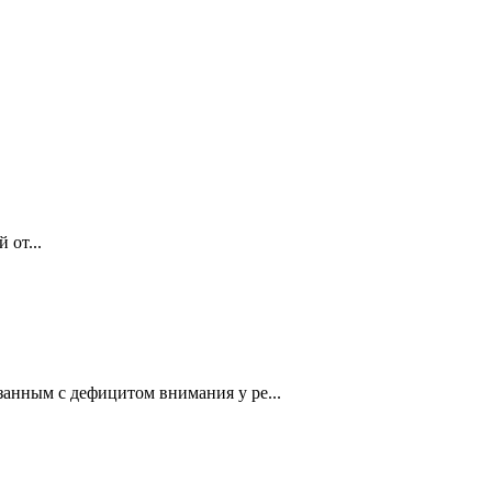
 от...
занным с дефицитом внимания у ре...