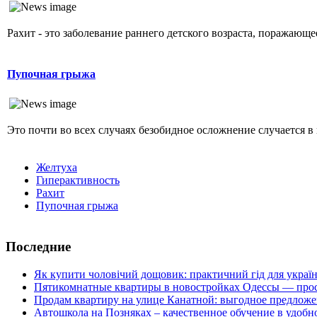
Рахит - это заболевание раннего детского возраста, поражающ
Пупочная грыжа
Это почти во всех случаях безобидное осложнение случается в 
Желтуха
Гиперактивность
Рахит
Пупочная грыжа
Последние
Як купити чоловічий дощовик: практичний гід для украї
Пятикомнатные квартиры в новостройках Одессы — прос
Продам квартиру на улице Канатной: выгодное предложе
Автошкола на Позняках – качественное обучение в удобн