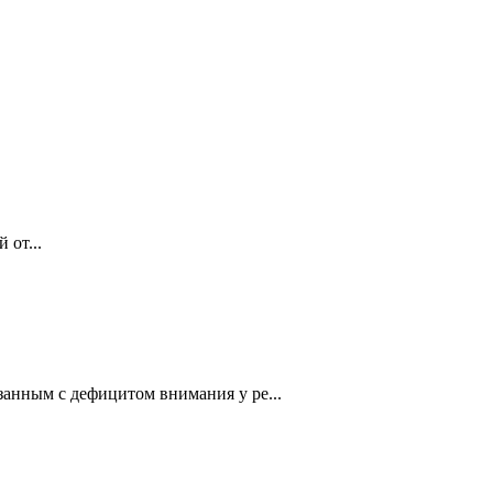
 от...
занным с дефицитом внимания у ре...