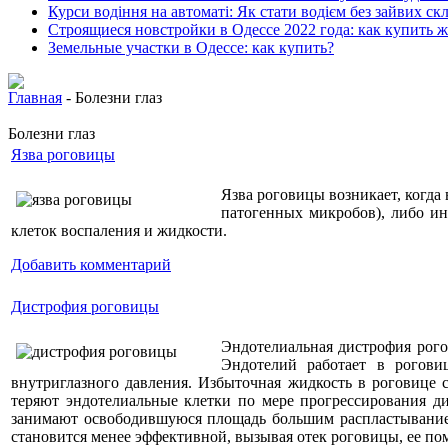
Курси водіння на автоматі: Як стати водієм без зайвих ск
Строящиеся новстройки в Одессе 2022 года: как купить 
Земельные участки в Одессе: как купить?
Главная
- Болезни глаз
Болезни глаз
Язва роговицы
Язва роговицы возникает, когда
патогенных микробов), либо ин
клеток воспаления и жидкости.
Добавить комментарий
Дистрофия роговицы
Эндотелиальная дистрофия рого
Эндотелий работает в рогови
внутриглазного давления. Избыточная жидкость в роговице с
теряют эндотелиальные клетки по мере прогрессирования ди
занимают освободившуюся площадь большим распластыванием
становится менее эффективной, вызывая отек роговицы, ее пом