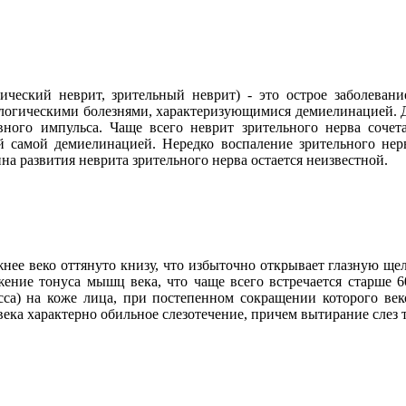
ический неврит, зрительный неврит) - это острое заболеван
рологическими болезнями, характеризующимися демиелинацией. 
вного импульса. Чаще всего неврит зрительного нерва сочет
й самой демиелинацией. Нередко воспаление зрительного нерв
на развития неврита зрительного нерва остается неизвестной.
нее веко оттянуто книзу, что избыточно открывает глазную ще
ение тонуса мышц века, что чаще всего встречается старше 60
сса) на коже лица, при постепенном сокращении которого ве
ека характерно обильное слезотечение, причем вытирание слез т