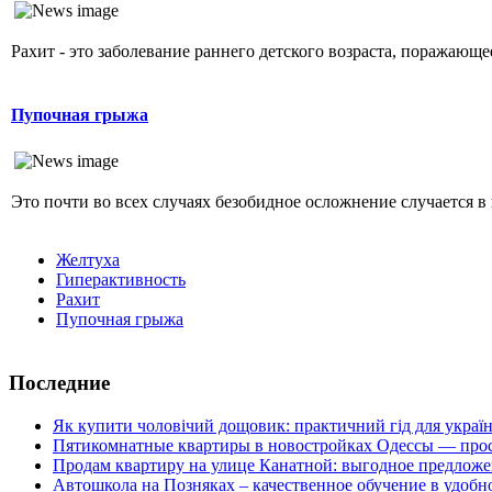
Рахит - это заболевание раннего детского возраста, поражающ
Пупочная грыжа
Это почти во всех случаях безобидное осложнение случается в 
Желтуха
Гиперактивность
Рахит
Пупочная грыжа
Последние
Як купити чоловічий дощовик: практичний гід для украї
Пятикомнатные квартиры в новостройках Одессы — прос
Продам квартиру на улице Канатной: выгодное предложе
Автошкола на Позняках – качественное обучение в удобн