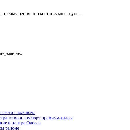
ее преимущественно костно-мышечную ...
первые не...
нського споживача
транство и комфорт премиум-класса
ние в центре Одессы
ом районе