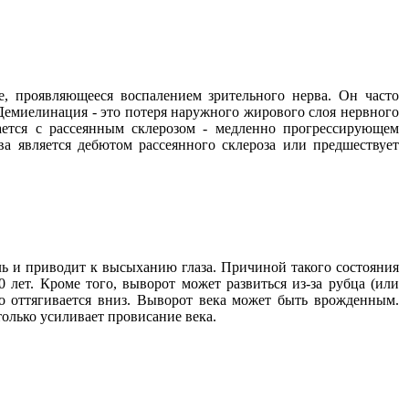
ие, проявляющееся воспалением зрительного нерва. Он часто
Демиелинация - это потеря наружного жирового слоя нервного
ается с рассеянным склерозом - медленно прогрессирующем
а является дебютом рассеянного склероза или предшествует
ль и приводит к высыханию глаза. Причиной такого состояния
 лет. Кроме того, выворот может развиться из-за рубца (или
ко оттягивается вниз. Выворот века может быть врожденным.
олько усиливает провисание века.