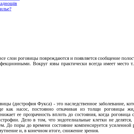
ладнощів
жилье?
 все слои роговицы повреждаются и появляется сообщение полост
фекционными. Вокруг язвы практически всегда имеет место т.
вицы (дистрофия Фукса) - это наследственное заболевание, ко
це как насос, постоянно откачивая из толщи роговицы жид
нижает ее прозрачность вплоть до состояния, когда роговица
строфии. Дело в том, что эндотелиальные клетки не делятся,
. До поры до времени состояние компенсируется усиленной ра
утнение и, в конечном итоге, снижение зрения.