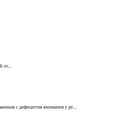
 от...
занным с дефицитом внимания у ре...