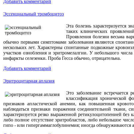
Добавить комментарий
Эссенциальный тромбоцитоз
Эта болезнь характеризуется з
таких клинических проявлений
Проявления болезни весьма ва
обычно первыми симптомами заболевания являются спонтанн
нескольких лет. Характерны спонтанные подкожные кровоизл
участков ознобления и эритромелалгии. У небольшого числа
инфаркты селезенки. Проба Гесса обычно, отрицательна.
Добавить комментарий
Эритроцитарная аплазия
Это заболевание встречается 
классификация хронической фо
признаков апластической анемии, как повышенная кровот
наблюдаться признаки поражения соединительной ткани, с
характеризуется резко выраженной ретикулоцитопенией без к
либо полное отсутствие эритробластов, либо небольшое чис
гипо - или гипергаммаглобулинемия; иногда обнаруживаются 