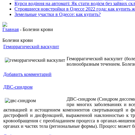
Курси водіння на автоматі: Як стати водієм без зайвих ск
Строящиеся новстройки в Одессе 2022 года: как купить 
Земельные участки в Одессе: как купить?
Главная
- Болезни крови
Болезни крови
Геморрагический васкулит
Геморрагический васкулит (бол
волнообразным течением. Болез
Добавить комментарий
ДВС-синдром
ДВС-синдром (Синдром диссеми
при многих заболеваниях и вс
активацией и истощением компонентов свертывающей и фиб
дистрофией и дисфункцией, выраженной наклонностью к тр
кровообращения с преобладанием процесса в органах-мишенях 
органах и частях тела (региональные формы). Процесс может