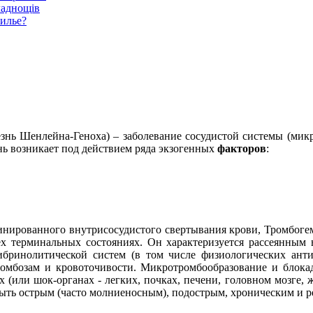
ладнощів
жилье?
езнь Шенлейна-Геноха) – заболевание сосудистой системы (ми
нь возникает под действием ряда экзогенных
факторов
:
нированного внутрисосудистого свертывания крови, Тромбогем
ех терминальных состояниях. Он характеризуется рассеянным 
ринолитической систем (в том числе физиологических анти
омбозам и кровоточивости. Микротромбообразование и блокад
(или шок-органах - легких, почках, печени, головном мозге, 
 быть острым (часто молниеносным), подострым, хроническим и