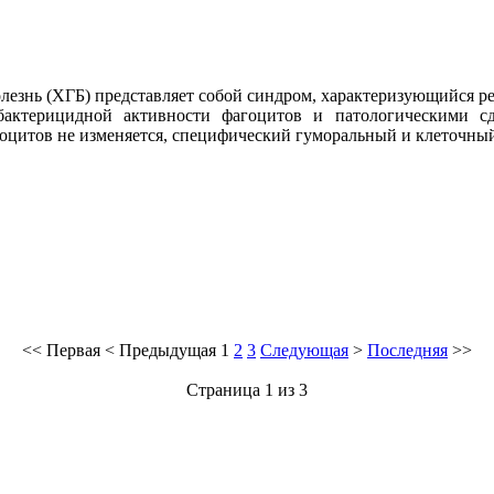
олезнь (ХГБ) представляет собой синдром, характеризующийс
актерицидной активности фагоцитов и патологическими сд
цитов не изменяется, специфический гуморальный и клеточный 
<<
Первая
<
Предыдущая
1
2
3
Следующая
>
Последняя
>>
Страница 1 из 3