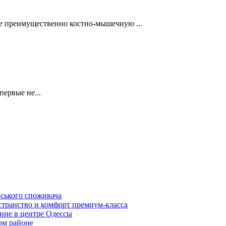
ее преимущественно костно-мышечную ...
первые не...
нського споживача
транство и комфорт премиум-класса
ние в центре Одессы
ом районе