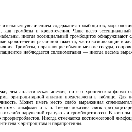
начительным увеличением содержания тромбоцитов, морфологи
, как тромбозы и кровотечения. Чаще всего эссенциальный
риабельны, иногда эссенциальный тромбоцитоз обнаруживают 
ые кровотечения различной тяжести, часто возникающие в жел
ияния. Тромбозы, поражающие обычно мелкие сосуды, сопрово
 пациентов наблюдается спленомегалия — иногда весьма выра
реже, чем апластическая анемия, но его хроническая форма 
рмы эритроцитарной аплазии представлена в таблице. Для н
очивость. Может иметь место слабо выраженная спленомега
имптомы лимфомы и т. п. Твердо доказана связь эритроцитар
аких-либо нарушений грануло - и тромбоцитопоэза. В костном м
ло проэритробластов. Иногда отмечается костномозговой лимфо
антитела к эритроцитам и парапротеины.