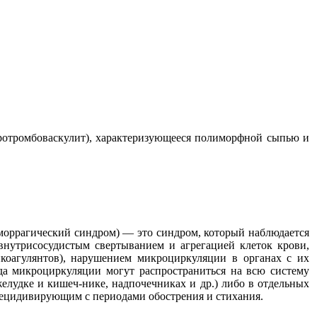
кротромбоваскулит), характеризующееся полиморфной сыпью и
оррагический синдром) — это синдром, который наблюдается
внутрисосудистым свертыванием и агрегацией клеток крови,
коагулянтов), нарушением микроциркуляции в органах с их
а микроциркуляции могут распространиться на всю систему
желудке и кишеч-нике, надпочечниках и др.) либо в отдельных
 рецидивирующим с периодами обострения и стихания.