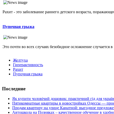
Рахит - это заболевание раннего детского возраста, поражающ
Пупочная грыжа
Это почти во всех случаях безобидное осложнение случается в 
Желтуха
Гиперактивность
Рахит
Пупочная грыжа
Последние
Як купити чоловічий дощовик: практичний гід для украї
Пятикомнатные квартиры в новостройках Одессы — прос
Продам квартиру на улице Канатной: выгодное предложе
Автошкола на Позняках – качественное обучение в удобн