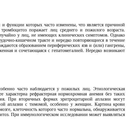
я и функции которых часто изменены, что является причиной
 тромбоцитоз поражает лиц среднего и пожилого возраста.
случайно у лиц, не имеющих клинических симптомов. Однако
удочно-кишечном тракте и нередко повторяющиеся в течение
ждаются образованием периферических язв и (или) гангрены,
женная и сочетающаяся с гепатомегалией. Нередко возникают
особенно часто наблюдается у пожилых лиц. Этиологическая
ее характерна рефрактерная нормохромная анемия без таких
лия. При вторичных формах эритроцитарной аплазии могут
ной аплазии с тимомой, особенно у женщин. Картина крови
озге, клеточность которого часто нормальна, обнаруживается
цитоз. При иммунологическом исследовании может выявляться