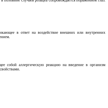
в половине случаев розацеа сопровождается поражением глаз.
никающее в ответ на воздействие внешних или внутренних
ением.
ющее собой аллергическую реакцию на введение в организм
свойствами.