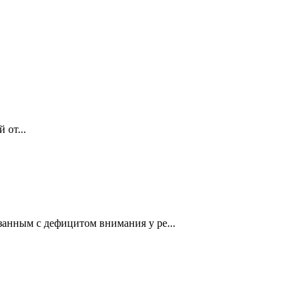
 от...
занным с дефицитом внимания у ре...