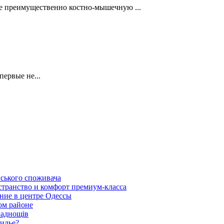
ее преимущественно костно-мышечную ...
первые не...
нського споживача
транство и комфорт премиум-класса
ние в центре Одессы
ом районе
ладнощів
жилье?