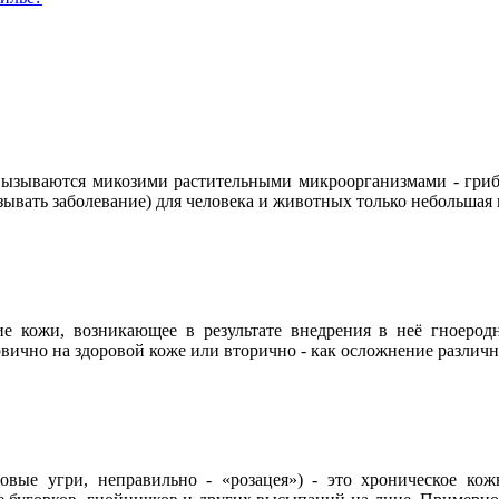
 вызываются микозими растительными микроорганизмами - гриб
зывать заболевание) для человека и животных только небольшая 
е кожи, возникающее в результате внедрения в неё гноеро
вично на здоровой коже или вторично - как осложнение различн
озовые угри, неправильно - «розацея») - это хроническое ко