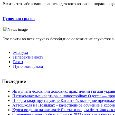
Рахит - это заболевание раннего детского возраста, поражающ
Пупочная грыжа
Это почти во всех случаях безобидное осложнение случается в 
Желтуха
Гиперактивность
Рахит
Пупочная грыжа
Последние
Як купити чоловічий дощовик: практичний гід для украї
Пятикомнатные квартиры в новостройках Одессы — прос
Продам квартиру на улице Канатной: выгодное предложе
Автошкола на Позняках – качественное обучение в удобн
Курси водіння на автоматі: Як стати водієм без зайвих ск
Строящиеся новстройки в Одессе 2022 года: как купить 