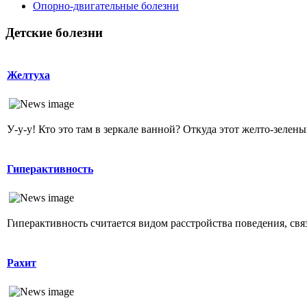
Опopно-двигательные болезни
Детские болезни
Желтуха
У-у-у! Кто это там в зеркале ванной? Откуда этот желто-зеленый
Гиперактивность
Гиперактивность считается видом расстройства поведения, свя
Рахит