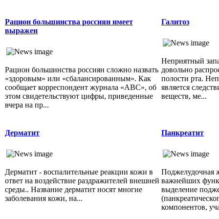
Рацион большинства россиян имеет
Галитоз
выражен
Неприятный запах
Рацион большинства россиян сложно назвать
довольно распро
«здоровым» или «сбалансированным». Как
полости рта. Неп
сообщает корреспондент журнала «АВС», об
является следст
этом свидетельствуют цифры, приведенные
веществ, ме...
вчера на пр...
Дерматит
Панкреатит
Дерматит - воспалительные реакции кожи в
Поджелудочная ж
ответ на воздействие раздражителей внешней
важнейших функц
среды.. Название дерматит носят многие
выделение подж
заболевания кожи, на...
(панкреатическог
компонентов, уча