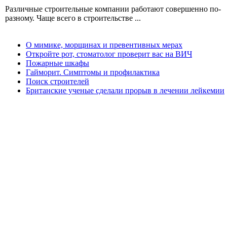
Различные строительные компании работают совершенно по-
разному. Чаще всего в строительстве ...
О мимике, морщинах и превентивных мерах
Откройте рот, стоматолог проверит вас на ВИЧ
Пожарные шкафы
Гайморит. Симптомы и профилактика
Поиск строителей
Британские ученые сделали прорыв в лечении лейкемии