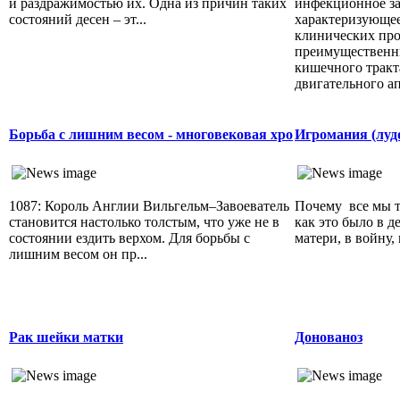
и раздражимостью их. Одна из причин таких
инфекционное за
состояний десен – эт...
характеризующе
клинических про
преимущественн
кишечного тракт
двигательного ап
Борьба с лишним весом - многовековая хро
Игромания (луд
1087: Король Англии Вильгельм–Завоеватель
Почему все мы т
становится настолько толстым, что уже не в
как это было в де
состоянии ездить верхом. Для борьбы с
матери, в войну, в
лишним весом он пр...
Рак шейки матки
Донованоз