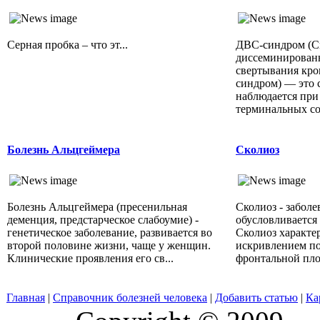
Серная пробка – что эт...
ДВС-синдром (
диссеминированн
свертывания кро
синдром) — это 
наблюдается при
терминальных со
Болезнь Альцгеймера
Сколиоз
Болезнь Альцгеймера (пресенильная
Сколиоз - заболе
деменция, предстарческое слабоумие) -
обусловливается
генетическое заболевание, развивается во
Сколиоз характе
второй половине жизни, чаще у женщин.
искривлением по
Клинические проявления его св...
фронтальной плос
Главная
|
Справочник болезней человека
|
Добавить статью
|
Ка