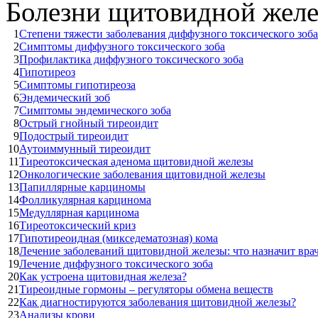
Болезни щитовидной жел
1
Степени тяжести заболевания диффузного токсического зоба
2
Симптомы диффузного токсического зоба
3
Профилактика диффузного токсического зоба
4
Гипотиреоз
5
Симптомы гипотиреоза
6
Эндемический зоб
7
Симптомы эндемического зоба
8
Острый гнойный тиреоидит
9
Подострый тиреоидит
10
Аутоиммунный тиреоидит
11
Тиреотоксическая аденома щитовидной железы
12
Онкологические заболевания щитовидной железы
13
Папиллярные карциномы
14
Фолликулярная карцинома
15
Медуллярная карцинома
16
Тиреотоксический криз
17
Гипотиреоидная (микседематозная) кома
18
Лечение заболеваний щитовидной железы: что назначит вра
19
Лечение диффузного токсического зоба
20
Как устроена щитовидная железа?
21
Тиреоидные гормоны – регуляторы обмена веществ
22
Как диагностируются заболевания щитовидной железы?
23
Анализы крови