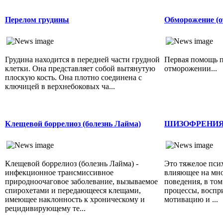
Перелом грудины
Обморожение (о
Грудина находится в передней части грудной
Первая помощь 
клетки. Она представляет собой вытянутую
отморожении...
плоскую кость. Она плотно соединена с
ключицей в верхнебоковых ча...
Клещевой боррелиоз (болезнь Лайма)
ШИЗОФРЕНИ
Клещевой боррелиоз (болезнь Лайма) -
Это тяжелое пси
инфекционное трансмиссивное
влияющее на мно
природноочаговое заболевание, вызываемое
поведения, в то
спирохетами и передающееся клещами,
процессы, воспр
имеющее наклонность к хроническому и
мотивацию и ...
рецидивирующему те...