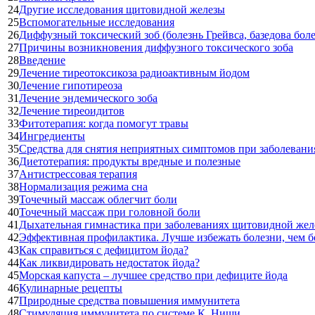
24
Другие исследования щитовидной железы
25
Вспомогательные исследования
26
Диффузный токсический зоб (болезнь Грейвса, базедова боле
27
Причины возникновения диффузного токсического зоба
28
Введение
29
Лечение тиреотоксикоза радиоактивным йодом
30
Лечение гипотиреоза
31
Лечение эндемического зоба
32
Лечение тиреоидитов
33
Фитотерапия: когда помогут травы
34
Ингредиенты
35
Средства для снятия неприятных симптомов при заболеван
36
Диетотерапия: продукты вредные и полезные
37
Антистрессовая терапия
38
Нормализация режима сна
39
Точечный массаж облегчит боли
40
Точечный массаж при головной боли
41
Дыхательная гимнастика при заболеваниях щитовидной жел
42
Эффективная профилактика. Лучше избежать болезни, чем бо
43
Как справиться с дефицитом йода?
44
Как ликвидировать недостаток йода?
45
Морская капуста – лучшее средство при дефиците йода
46
Кулинарные рецепты
47
Природные средства повышения иммунитета
48
Стимуляция иммунитета по системе К. Ниши