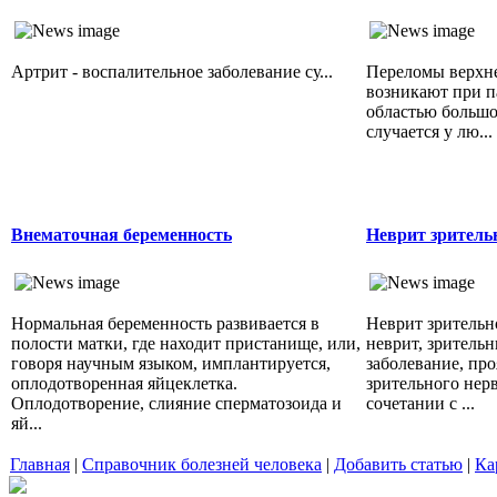
Артрит - воспалительное заболевание су...
Переломы верхне
возникают при п
областью большог
случается у лю...
Внематочная беременность
Неврит зритель
Нормальная беременность развивается в
Неврит зрительн
полости матки, где находит пристанище, или,
неврит, зрительн
говоря научным языком, имплантируется,
заболевание, пр
оплодотворенная яйцеклетка.
зрительного нерв
Оплодотворение, слияние сперматозоида и
сочетании с ...
яй...
Главная
|
Справочник болезней человека
|
Добавить статью
|
Ка