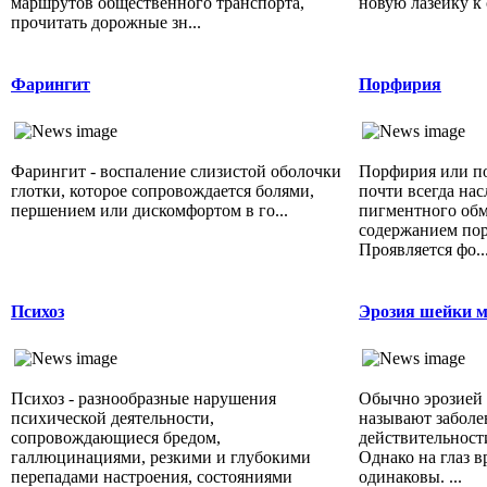
маршрутов общественного транспорта,
новую лазейку к 
прочитать дорожные зн...
Фарингит
Порфирия
Фарингит - воспаление слизистой оболочки
Порфирия или п
глотки, которое сопровождается болями,
почти всегда на
першением или дискомфортом в го...
пигментного об
содержанием пор
Проявляется фо..
Психоз
Эрозия шейки 
Психоз - разнообразные нарушения
Обычно эрозией
психической деятельности,
называют заболе
сопровождающиеся бредом,
действительност
галлюцинациями, резкими и глубокими
Однако на глаз в
перепадами настроения, состояниями
одинаковы. ...