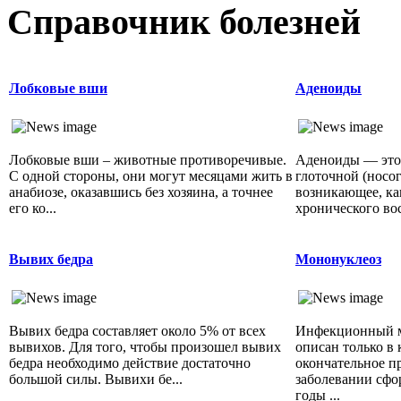
Справочник болезней
Лобковые вши
Аденоиды
Лобковые вши – животные противоречивые.
Аденоиды — это 
С одной стороны, они могут месяцами жить в
глоточной (носо
анабиозе, оказавшись без хозяина, а точнее
возникающее, ка
его ко...
хронического вос
Вывих бедра
Мононуклеоз
Вывих бедра составляет около 5% от всех
Инфекционный м
вывихов. Для того, чтобы произошел вывих
описан только в 
бедра необходимо действие достаточно
окончательное п
большой силы. Вывихи бе...
заболевании сфо
годы ...