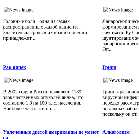
Головные боли - одна из самых
Лапароскопическ
распространенных жалоб пациента.
формированием 
Значительная роль в их возникновении
соустья по Ру С
принадлежит ...
шунтирования ж
лапароскопически
Оп...
Рак яичек
Грипп
В 2002 году в России выявлено 1189
Грипп - разнови
злокачественных опухолей яичка, что
вирусной инфекц
составило 1,8 на 100 тыс. населения.
нередко рассмат
Наиболее часто эти оп...
остальных забол
поскольку он от..
Увлеченные диетой американцы не умеют
Алкоголизм
сч