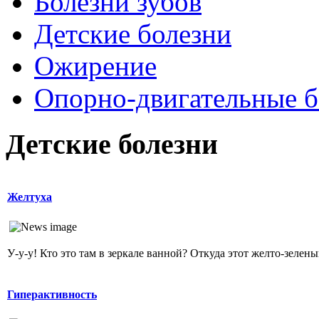
Болезни зубов
Детские болезни
Ожирение
Опopно-двигательные б
Детские болезни
Желтуха
У-у-у! Кто это там в зеркале ванной? Откуда этот желто-зеленый
Гиперактивность