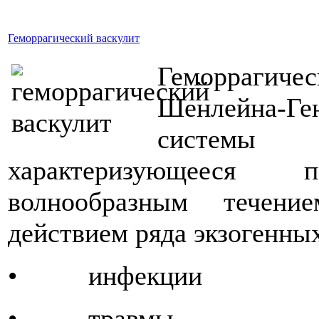
Геморрагический васкулит
Геморрагич
Шенлейна-Ген
системы (
характеризующеес
волнообразным течени
действием ряда экзогенны
• инфекции
• травмы