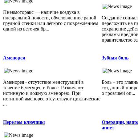
Пневмоторакс — наличие воздуха в
плевральной полости, обусловленное раной
Создание социал
грудной стенки или лёгкого с повреждением
переложить на п
одной из веточек бр...
сохранение дей
рекламы вредной
правительство зая
Аменорея
Зубная боль
Аменорея - отсутствие менструаций в
Боль – это глав
течение 6 месяцев и более. Различают
созданный приро
истинную и ложную аменорею. При
о грозящей оп...
истинной аменорее отсутствуют циклические
...
Перелом ключицы
Операции, напр
аппет