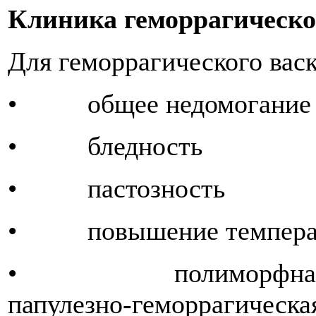
Клиника геморрагическо
Для геморрагического вас
• общее недомогание
• бледность
• пастозность
• повышение температ
• полиморфная сим
папулезно-геморрагическа