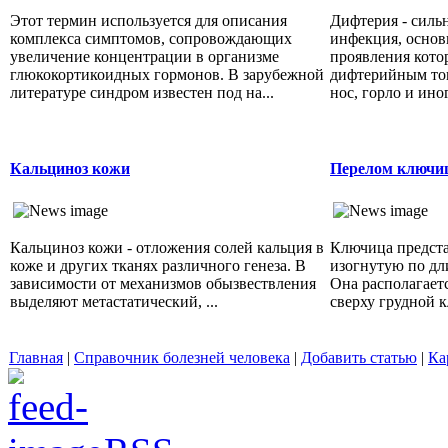
Этот термин используется для описания
Дифтерия - силь
комплекса симптомов, сопровождающих
инфекция, основ
увеличение концентрации в организме
проявления кото
глюкокортикоидных гормонов. В зарубежной
дифтерийным то
литературе синдром известен под на...
нос, горло и иног
Кальциноз кожи
Перелом ключи
Кальциноз кожи - отложения солей кальция в
Ключица предста
коже и других тканях различного генеза. В
изогнутую по дл
зависимости от механизмов обызвествления
Она располагает
выделяют метастатический, ...
сверху грудной кл
Главная
|
Справочник болезней человека
|
Добавить статью
|
Ка