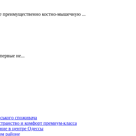
ее преимущественно костно-мышечную ...
первые не...
нського споживача
транство и комфорт премиум-класса
ние в центре Одессы
ом районе