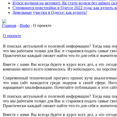
Курси водіння на автоматі: Як стати водієм без зайвих ск
Строящиеся новстройки в Одессе 2022 года: как купить 
Земельные участки в Одессе: как купить?
Главная
-
Инфо
- О проекте
О проекте
В поисках актуальной и полезной информации? Тогда наш пор
что мы работаем только для Вас и стараемся подать самые св
Практически каждый сможет найти что-то для себя и значител
Вместе с нами Вы всегда будете в курсе всех дел, а это сег
компании много всего изменилось. Из небольшого, но перспек
Современный технический прогресс принес кучу аналогичных пр
что наш сайт находится среди лидеров в своей сфере. Нес
наращивает квалификацию. Почитайте публикации и этот сай
В поисках актуальной и полезной информации? Тогда наш пор
что мы работаем только для Вас и стараемся подать самые св
Практически каждый сможет найти что-то для себя и значител
Вместе с нами Вы всегда будете в курсе всех дел, а это сег