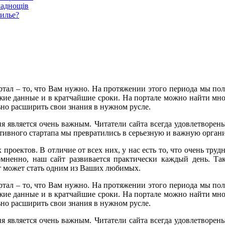
ладнощів
жилье?
тал – то, что Вам нужно. На протяжении этого периода мы пол
ежие данные и в кратчайшие сроки. На портале можно найти мн
ьно расширить свои знания в нужном русле.
одня является очень важным. Читатели сайта всегда удовлетворе
тивного стартапа мы превратились в серьезную и важную органи
оектов. В отличие от всех них, у нас есть то, что очень трудн
омненно, наш сайт развивается практически каждый день. Так
т может стать одним из Ваших любимых.
тал – то, что Вам нужно. На протяжении этого периода мы пол
ежие данные и в кратчайшие сроки. На портале можно найти мн
ьно расширить свои знания в нужном русле.
одня является очень важным. Читатели сайта всегда удовлетворе