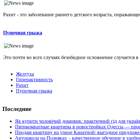
Рахит - это заболевание раннего детского возраста, поражающ
Пупочная грыжа
Это почти во всех случаях безобидное осложнение случается в 
Желтуха
Гиперактивность
Рахит
Пупочная грыжа
Последние
Як купити чоловічий дощовик: практичний гід для украї
Пятикомнатные квартиры в новостройках Одессы — прос
Продам квартиру на улице Канатной: выгодное предложе
Автошкола на Позняках – качественное обучение в удобн