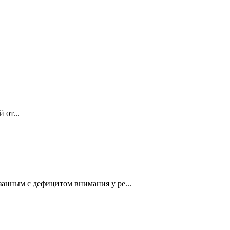
 от...
занным с дефицитом внимания у ре...