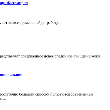
ощи Житомир ст
тот во все времена найдет работу. ...
едставляет совершенное новое срединное очищение кожи
блицовывания
достаточно большим спросом пользуются современные
 ...