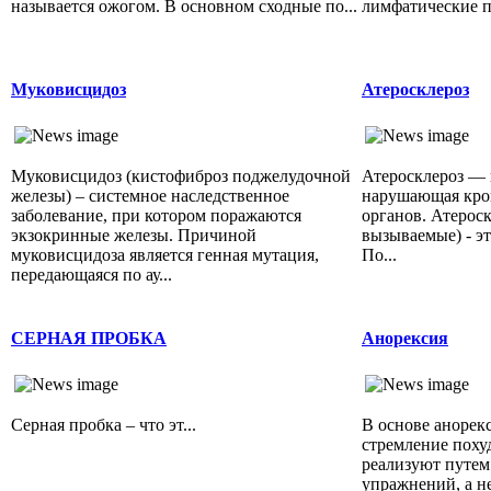
называется ожогом. В основном сходные по...
лимфатические пут
Муковисцидоз
Атеросклероз
Муковисцидоз (кистофиброз поджелудочной
Атеросклероз — 
железы) – системное наследственное
нарушающая кро
заболевание, при котором поражаются
органов. Атероск
экзокринные железы. Причиной
вызываемые) - э
муковисцидоза является генная мутация,
По...
передающаяся по ау...
СЕРНАЯ ПРОБКА
Анорексия
Серная пробка – что эт...
В основе анорек
стремление поху
реализуют путем
упражнений, а не