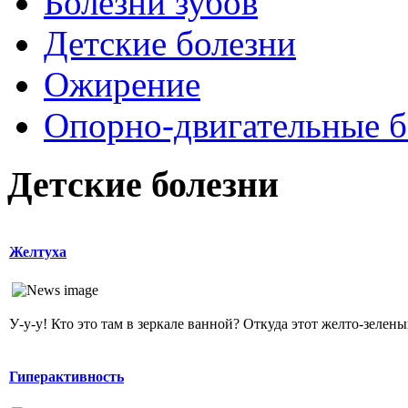
Болезни зубов
Детские болезни
Ожирение
Опopно-двигательные б
Детские болезни
Желтуха
У-у-у! Кто это там в зеркале ванной? Откуда этот желто-зеленый
Гиперактивность