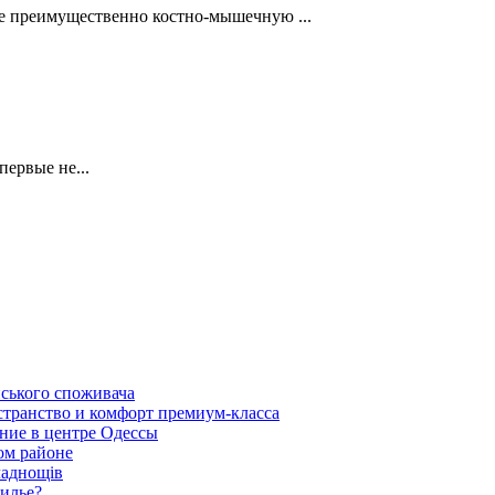
ее преимущественно костно-мышечную ...
первые не...
нського споживача
транство и комфорт премиум-класса
ние в центре Одессы
ом районе
ладнощів
жилье?