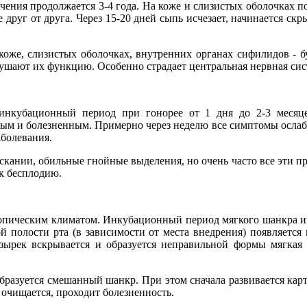
ечения продолжается 3-4 года. На коже и слизистых оболочках 
 друг от друга. Через 15-20 дней сыпь исчезает, начинается ск
оже, слизистых оболочках, внутренних органах сифилидов - б
ушают их функцию. Особенно страдает центральная нервная сис
 (инкубационный период при гонорее от 1 дня до 2-3 меся
ым и болезненным. Примерно через неделю все симптомы ослабе
аболевания.
скании, обильные гнойные выделения, но очень часто все эти п
к бесплодию.
ропическим климатом. Инкубационный период мягкого шанкра име
й полости рта (в зависимости от места внедрения) появляется 
ырек вскрывается и образуется неправильной формы мягкая 
образуется смешанный шанкр. При этом сначала развивается карт
 очищается, проходит болезненность.