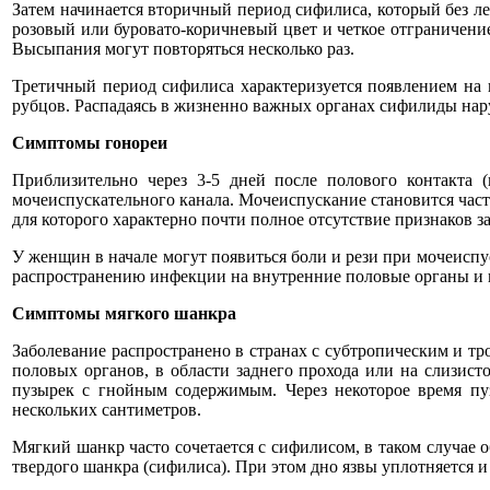
Затем начинается вторичный период сифилиса, который без л
розовый или буровато-коричневый цвет и четкое отграничение
Высыпания могут повторяться несколько раз.
Третичный период сифилиса характеризуется появлением на к
рубцов. Распадаясь в жизненно важных органах сифилиды нар
Симптомы гонореи
Приблизительно через 3-5 дней после полового контакта
мочеиспускательного канала. Мочеиспускание становится част
для которого характерно почти полное отсутствие признаков з
У женщин в начале могут появиться боли и рези при мочеиспу
распространению инфекции на внутренние половые органы и 
Симптомы мягкого шанкра
Заболевание распространено в странах с субтропическим и т
половых органов, в области заднего прохода или на слизисто
пузырек с гнойным содержимым. Через некоторое время пуз
нескольких сантиметров.
Мягкий шанкр часто сочетается с сифилисом, в таком случае 
твердого шанкра (сифилиса). При этом дно язвы уплотняется и