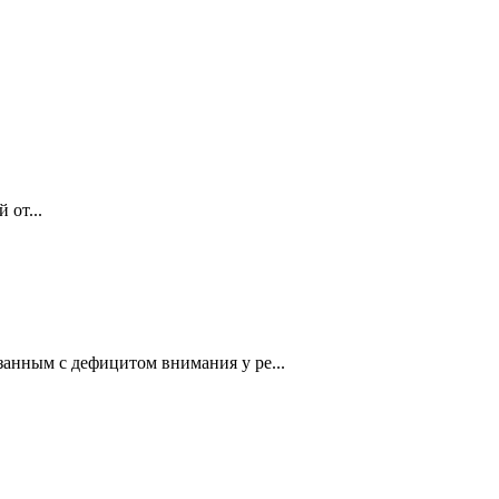
 от...
занным с дефицитом внимания у ре...