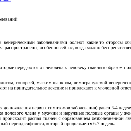
олеваний
 венерическими заболеваниями болеют какие-то отбросы об
а распространены, особенно сейчас, когда можно беспрепятстве
оторые передаются от человека к человеку главным образом по
лисом, гонореей, мягким шанкром, лимогранулемой венерическ
яют на принудительное лечение и привлекают к уголовной ответ
 до появления первых симптомов заболевания) равен 3-4 неделя
ка полового члена у мужчин и наружные половые органы у жен
й происходит распад тканей с образованием безболезненной яз
ый период сифилиса, который продолжается 6-7 недель.