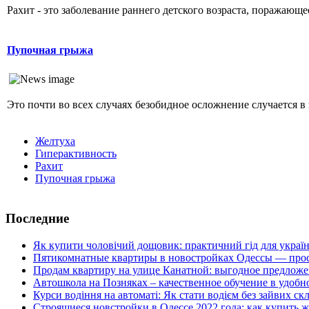
Рахит - это заболевание раннего детского возраста, поражающ
Пупочная грыжа
Это почти во всех случаях безобидное осложнение случается в 
Желтуха
Гиперактивность
Рахит
Пупочная грыжа
Последние
Як купити чоловічий дощовик: практичний гід для украї
Пятикомнатные квартиры в новостройках Одессы — прос
Продам квартиру на улице Канатной: выгодное предложе
Автошкола на Позняках – качественное обучение в удобн
Курси водіння на автоматі: Як стати водієм без зайвих ск
Строящиеся новстройки в Одессе 2022 года: как купить 