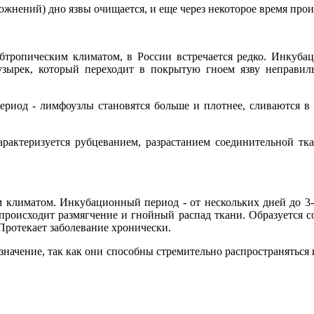
ложнений) дно язвы очищается, и еще через некоторое время про
убтропическим климатом, в России встречается редко. Инкубац
пузырек, который переходит в покрытую гноем язву неправил
ериод - лимфоузлы становятся больше и плотнее, сливаются в 
характеризуется рубцеванием, разрастанием соединительной 
м климатом. Инкубационный период - от нескольких дней до 3-х
 происходит размягчение и гнойный распад ткани. Образуется с
Протекает заболевание хронически.
 значение, так как они способны стремительно распространяться