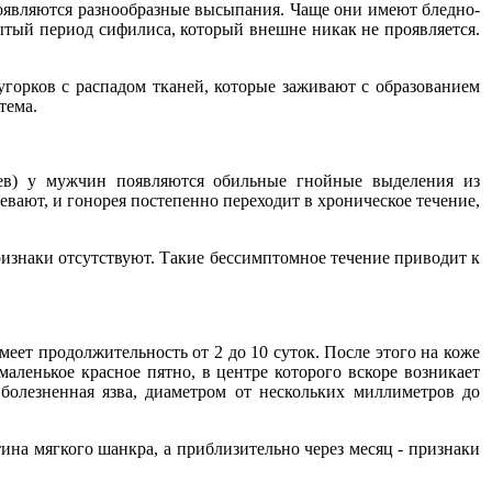
появляются разнообразные высыпания. Чаще они имеют бледно-
рытый период сифилиса, который внешне никак не проявляется.
угорков с распадом тканей, которые заживают с образованием
тема.
цев) у мужчин появляются обильные гнойные выделения из
вают, и гонорея постепенно переходит в хроническое течение,
ризнаки отсутствуют. Такие бессимптомное течение приводит к
ет продолжительность от 2 до 10 суток. После этого на коже
маленькое красное пятно, в центре которого вскоре возникает
болезненная язва, диаметром от нескольких миллиметров до
ина мягкого шанкра, а приблизительно через месяц - признаки