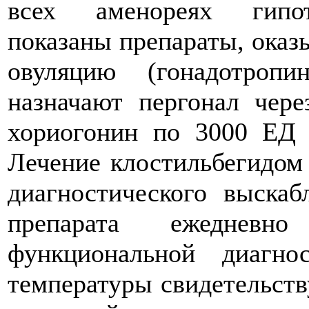
всех аменореях гипот
показаны препараты, оказ
овуляцию (гонадотропи
назначают пергонал чере
хориогонин по 3000 ЕД 
Лечение клостильбегидом 
диагностического выскаб
препарата ежедневн
функциональной диагно
температуры свидетельств