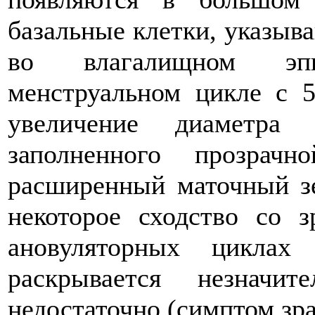
базальные клетки, указыв
во влагалищном эп
менструальном цикле с 5
увеличение диаметра 
заполненного прозрач
расширенный маточный зе
некоторое сходство со з
ановуляторных циклах
раскрывается незначи
недостаточно (симптом зра