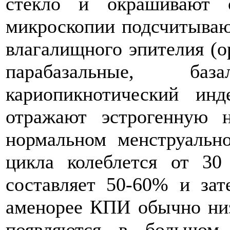
стекло и окрашивают 
микроскопии подсчитываю
влагалищного эпителия (
парабазальные, б
кариопикнотический ин
отражают эстрогенную 
нормальном менструаль
цикла колеблется от 3
составляет 50-60% и за
аменорее КПИ обычно низ
появляются в большом 